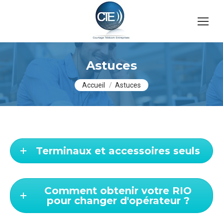
Astuces
Vous êtes ici :
Accueil
Astuces
Terminaux et accessoires seuls
Comment obtenir votre RIO
pour changer d'opérateur ?